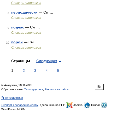
Словарь синонимов
периодически
— См …
8
Словарь синонимов
подчас
— См …
9
Словарь синонимов
порой
— См …
10
Словарь синонимов
Страницы
Следующая
→
1
2
3
4
5
© Академик, 2000-2026
18+
Обратная связь:
Техподдержка
,
Реклама на сайте
👣 Путешествия
Экспорт словарей на сайты
, сделанные на PHP,
Joomla,
Drupal,
WordPress, MODx.