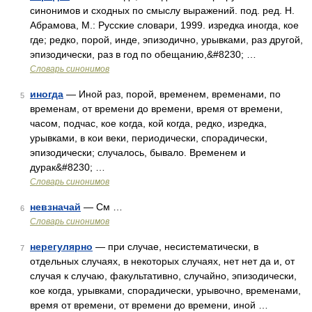
синонимов и сходных по смыслу выражений. под. ред. Н.
Абрамова, М.: Русские словари, 1999. изредка иногда, кое
где; редко, порой, инде, эпизодично, урывками, раз другой,
эпизодически, раз в год по обещанию,&#8230; …
Словарь синонимов
иногда
— Иной раз, порой, временем, временами, по
5
временам, от времени до времени, время от времени,
часом, подчас, кое когда, кой когда, редко, изредка,
урывками, в кои веки, периодически, спорадически,
эпизодически; случалось, бывало. Временем и
дурак&#8230; …
Словарь синонимов
невзначай
— См …
6
Словарь синонимов
нерегулярно
— при случае, несистематически, в
7
отдельных случаях, в некоторых случаях, нет нет да и, от
случая к случаю, факультативно, случайно, эпизодически,
кое когда, урывками, спорадически, урывочно, временами,
время от времени, от времени до времени, иной …