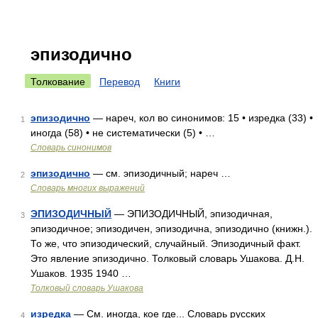
эпизодично
Толкование
Перевод
Книги
эпизодично
— нареч, кол во синонимов: 15 • изредка (33) •
1
иногда (58) • не систематически (5) • …
Словарь синонимов
эпизодично
— см. эпизодичный; нареч …
2
Словарь многих выражений
ЭПИЗОДИЧНЫЙ
— ЭПИЗОДИЧНЫЙ, эпизодичная,
3
эпизодичное; эпизодичен, эпизодична, эпизодично (книжн.).
То же, что эпизодический, случайный. Эпизодичный факт.
Это явление эпизодично. Толковый словарь Ушакова. Д.Н.
Ушаков. 1935 1940 …
Толковый словарь Ушакова
изредка
— См. иногда, кое где... Словарь русских
4